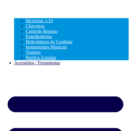
Bicicletas 1:10
Chaveiros
Controle Remoto
Empilhadeiras
Helicópteros de Combate
Instrumentos Musicais
Tratores
Replica Espadas
Acessórios / Ferramentas