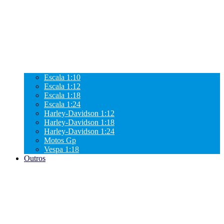
Escala 1:10
Escala 1:12
Escala 1:18
Escala 1:24
Harley-Davidson 1:12
Harley-Davidson 1:18
Harley-Davidson 1:24
Motos Gp
Vespa 1:18
Outros