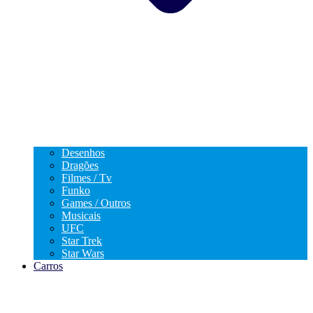
Desenhos
Dragões
Filmes / Tv
Funko
Games / Outros
Musicais
UFC
Star Trek
Star Wars
Carros