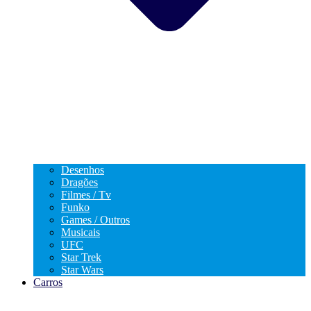
Desenhos
Dragões
Filmes / Tv
Funko
Games / Outros
Musicais
UFC
Star Trek
Star Wars
Carros