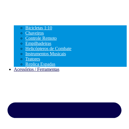
Bicicletas 1:10
Chaveiros
Controle Remoto
Empilhadeiras
Helicópteros de Combate
Instrumentos Musicais
Tratores
Replica Espadas
Acessórios / Ferramentas