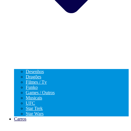
Desenhos
Dragões
Filmes / Tv
Funko
Games / Outros
Musicais
UFC
Star Trek
Star Wars
Carros