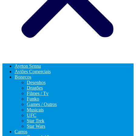
Ayrton Senna
Aviões Comerciais
Bonecos
Desenhos
Dragões
Filmes / Tv
Funko
Games / Outros
Musicais
UFC
Star Trek
Star Wars
Carros