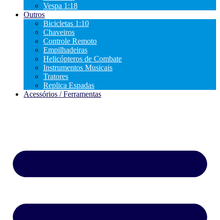
Vespa 1:18
Outros
Bicicletas 1:10
Chaveiros
Controle Remoto
Empilhadeiras
Helicópteros de Combate
Instrumentos Musicais
Tratores
Replica Espadas
Acessórios / Ferramentas