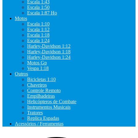
Escala 1:43
Escala 1:50
Escala 1:87 Ho
Motos
Escala 1:10
Escala 1:12
Escala 1:18
Escala 1:24
Harley-Davidson 1:12
Harley-Davidson 1:18
Harley-Davidson 1:24
Motos Gp
Vespa 1:18
Outros
Bicicletas 1:10
Chaveiros
Controle Remoto
Empilhadeiras
Helicópteros de Combate
Instrumentos Musicais
Tratores
Replica Espadas
Acessórios / Ferramentas