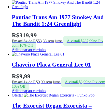
Pontiac Trans Am 1977 Smokey And
The Bandit 1:24 Greenlight
R$
319,99
Em até 6x de
R$
53,33
sem juros
À vista
R$
287,99
no Pix
com 10% Off
Adicionar ao carrinho
Chaveiro Placa General Lee 01
R$
9,99
Em até 1x de
R$
9,99
sem juros
À vista
R$
8,99
no Pix com
10% Off
Adicionar ao carrinho
Oferta!
The Exorcist Regan Exorcista –