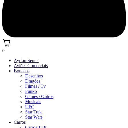
0
Ayrton Senna
Aviões Comerciais
Bonecos
Desenhos
Dragões
Filmes / Tv
Funko
Games / Outros
Musicais
UFC
Star Trek
Star Wars
Carros
Carros 1:18