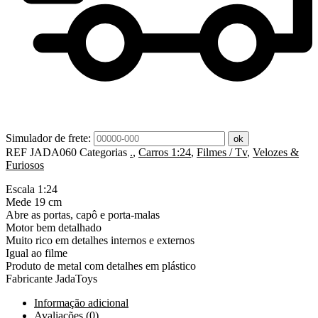
Simulador de frete:
ok
REF
JADA060
Categorias
.
,
Carros 1:24
,
Filmes / Tv
,
Velozes &
Furiosos
Escala 1:24
Mede 19 cm
Abre as portas, capô e porta-malas
Motor bem detalhado
Muito rico em detalhes internos e externos
Igual ao filme
Produto de metal com detalhes em plástico
Fabricante JadaToys
Informação adicional
Avaliações (0)