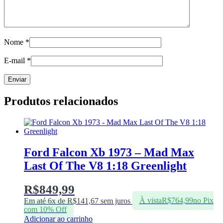
Nome
*
E-mail
*
Produtos relacionados
Ford Falcon Xb 1973 – Mad Max
Last Of The V8 1:18 Greenlight
R$
849,99
Em até 6x de
R$
141,67
sem juros
À vista
R$
764,99
no Pix
com 10% Off
Adicionar ao carrinho