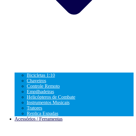
Bicicletas 1:10
Chaveiros
Controle Remoto
Empilhadeiras
Helicópteros de Combate
Instrumentos Musicais
Tratores
Replica Espadas
Acessórios / Ferramentas