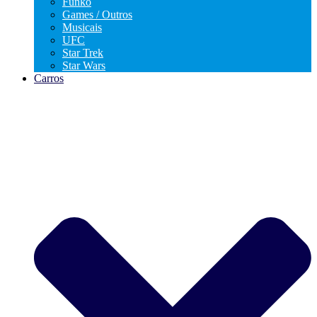
Funko
Games / Outros
Musicais
UFC
Star Trek
Star Wars
Carros