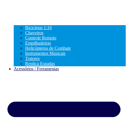
Bicicletas 1:10
Chaveiros
Controle Remoto
Empilhadeiras
Helicópteros de Combate
Instrumentos Musicais
Tratores
Replica Espadas
Acessórios / Ferramentas