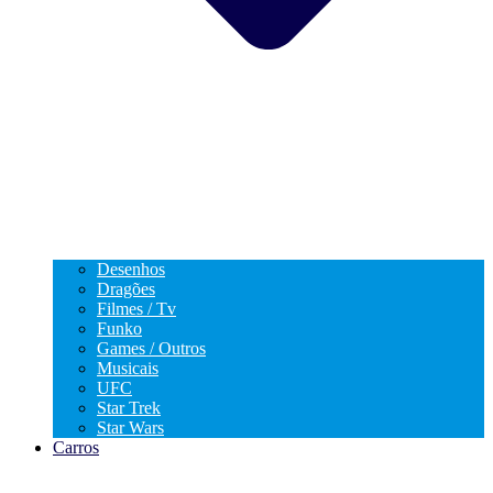
Desenhos
Dragões
Filmes / Tv
Funko
Games / Outros
Musicais
UFC
Star Trek
Star Wars
Carros