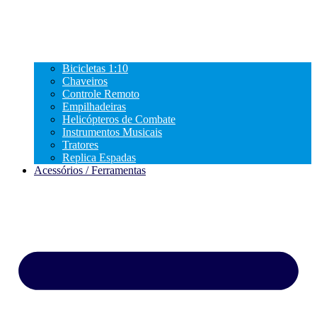
Bicicletas 1:10
Chaveiros
Controle Remoto
Empilhadeiras
Helicópteros de Combate
Instrumentos Musicais
Tratores
Replica Espadas
Acessórios / Ferramentas