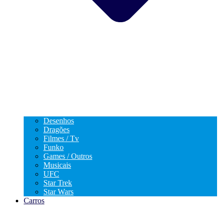
Desenhos
Dragões
Filmes / Tv
Funko
Games / Outros
Musicais
UFC
Star Trek
Star Wars
Carros