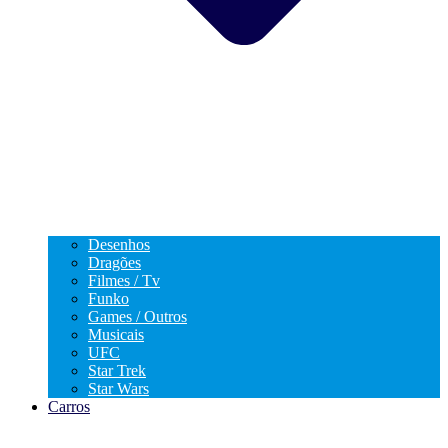
Desenhos
Dragões
Filmes / Tv
Funko
Games / Outros
Musicais
UFC
Star Trek
Star Wars
Carros