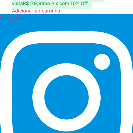
vista
R$
179,99
no Pix com 10% Off
Adicionar ao carrinho
Instagram