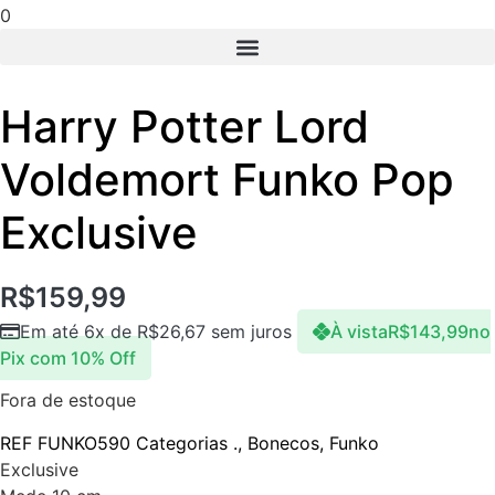
0
Harry Potter Lord
Voldemort Funko Pop
Exclusive
R$
159,99
Em até 6x de
R$
26,67
sem juros
À vista
R$
143,99
no
Pix com 10% Off
Fora de estoque
REF
FUNKO590
Categorias
.
,
Bonecos
,
Funko
Exclusive