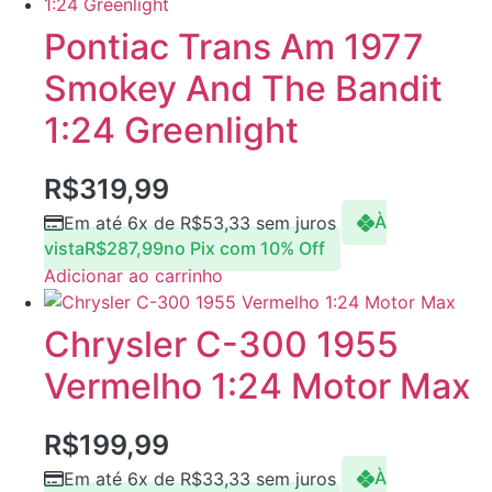
Pontiac Trans Am 1977
Smokey And The Bandit
1:24 Greenlight
R$
319,99
Em até 6x de
R$
53,33
sem juros
À
vista
R$
287,99
no Pix com 10% Off
Adicionar ao carrinho
Chrysler C-300 1955
Vermelho 1:24 Motor Max
R$
199,99
Em até 6x de
R$
33,33
sem juros
À