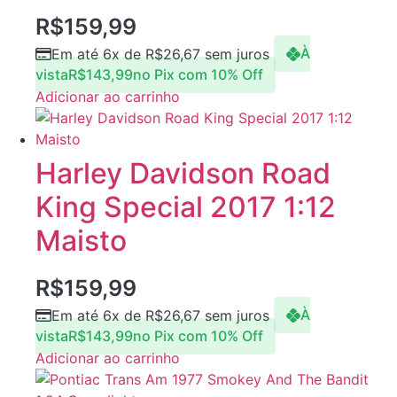
R$
159,99
Em até 6x de
R$
26,67
sem juros
À
vista
R$
143,99
no Pix com 10% Off
Adicionar ao carrinho
Harley Davidson Road
King Special 2017 1:12
Maisto
R$
159,99
Em até 6x de
R$
26,67
sem juros
À
vista
R$
143,99
no Pix com 10% Off
Adicionar ao carrinho