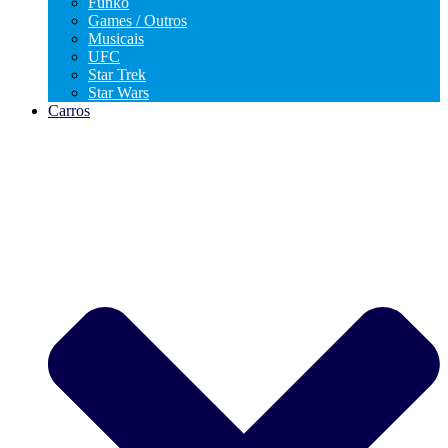
Funko
Games / Outros
Musicais
UFC
Star Trek
Star Wars
Carros