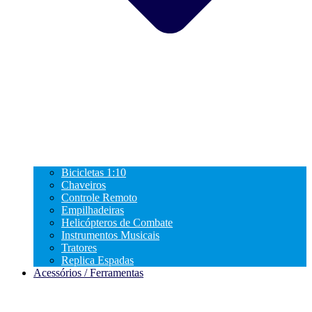
Bicicletas 1:10
Chaveiros
Controle Remoto
Empilhadeiras
Helicópteros de Combate
Instrumentos Musicais
Tratores
Replica Espadas
Acessórios / Ferramentas