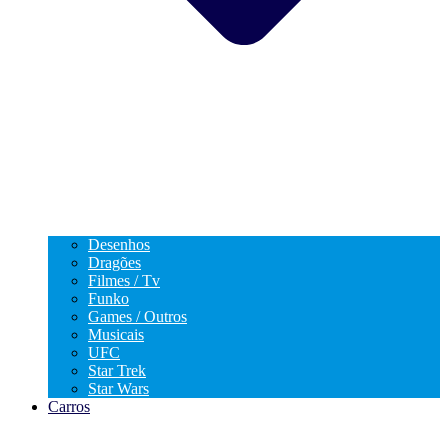
Desenhos
Dragões
Filmes / Tv
Funko
Games / Outros
Musicais
UFC
Star Trek
Star Wars
Carros