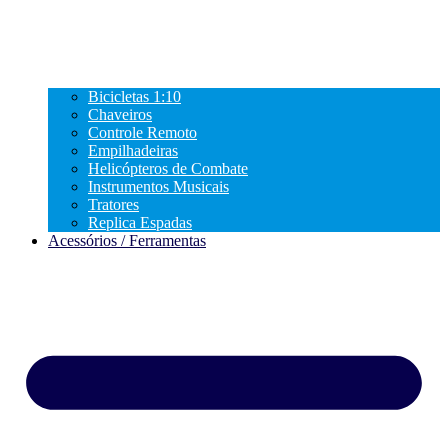
Bicicletas 1:10
Chaveiros
Controle Remoto
Empilhadeiras
Helicópteros de Combate
Instrumentos Musicais
Tratores
Replica Espadas
Acessórios / Ferramentas