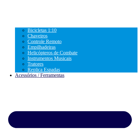
Bicicletas 1:10
Chaveiros
Controle Remoto
Empilhadeiras
Helicópteros de Combate
Instrumentos Musicais
Tratores
Replica Espadas
Acessórios / Ferramentas