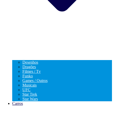
Desenhos
Dragões
Filmes / Tv
Funko
Games / Outros
Musicais
UFC
Star Trek
Star Wars
Carros